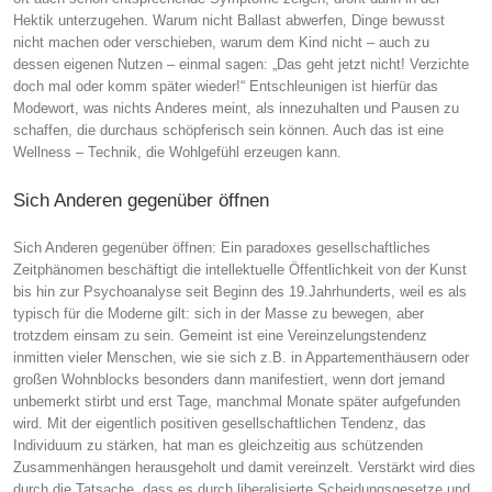
Hektik unterzugehen. Warum nicht Ballast abwerfen, Dinge bewusst
nicht machen oder verschieben, warum dem Kind nicht – auch zu
dessen eigenen Nutzen – einmal sagen: „Das geht jetzt nicht! Verzichte
doch mal oder komm später wieder!“ Entschleunigen ist hierfür das
Modewort, was nichts Anderes meint, als innezuhalten und Pausen zu
schaffen, die durchaus schöpferisch sein können. Auch das ist eine
Wellness – Technik, die Wohlgefühl erzeugen kann.
Sich Anderen gegenüber öffnen
Sich Anderen gegenüber öffnen: Ein paradoxes gesellschaftliches
Zeitphänomen beschäftigt die intellektuelle Öffentlichkeit von der Kunst
bis hin zur Psychoanalyse seit Beginn des 19.Jahrhunderts, weil es als
typisch für die Moderne gilt: sich in der Masse zu bewegen, aber
trotzdem einsam zu sein. Gemeint ist eine Vereinzelungstendenz
inmitten vieler Menschen, wie sie sich z.B. in Appartementhäusern oder
großen Wohnblocks besonders dann manifestiert, wenn dort jemand
unbemerkt stirbt und erst Tage, manchmal Monate später aufgefunden
wird. Mit der eigentlich positiven gesellschaftlichen Tendenz, das
Individuum zu stärken, hat man es gleichzeitig aus schützenden
Zusammenhängen herausgeholt und damit vereinzelt. Verstärkt wird dies
durch die Tatsache, dass es durch liberalisierte Scheidungsgesetze und