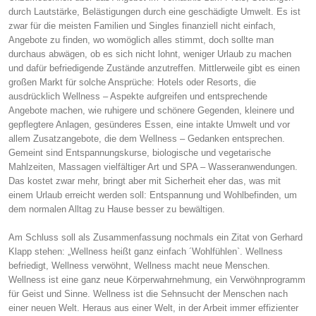
durch Lautstärke, Belästigungen durch eine geschädigte Umwelt. Es ist
zwar für die meisten Familien und Singles finanziell nicht einfach,
Angebote zu finden, wo womöglich alles stimmt, doch sollte man
durchaus abwägen, ob es sich nicht lohnt, weniger Urlaub zu machen
und dafür befriedigende Zustände anzutreffen. Mittlerweile gibt es einen
großen Markt für solche Ansprüche: Hotels oder Resorts, die
ausdrücklich Wellness – Aspekte aufgreifen und entsprechende
Angebote machen, wie ruhigere und schönere Gegenden, kleinere und
gepflegtere Anlagen, gesünderes Essen, eine intakte Umwelt und vor
allem Zusatzangebote, die dem Wellness – Gedanken entsprechen.
Gemeint sind Entspannungskurse, biologische und vegetarische
Mahlzeiten, Massagen vielfältiger Art und SPA – Wasseranwendungen.
Das kostet zwar mehr, bringt aber mit Sicherheit eher das, was mit
einem Urlaub erreicht werden soll: Entspannung und Wohlbefinden, um
dem normalen Alltag zu Hause besser zu bewältigen.
Am Schluss soll als Zusammenfassung nochmals ein Zitat von Gerhard
Klapp stehen: „Wellness heißt ganz einfach ´Wohlfühlen`. Wellness
befriedigt, Wellness verwöhnt, Wellness macht neue Menschen.
Wellness ist eine ganz neue Körperwahrnehmung, ein Verwöhnprogramm
für Geist und Sinne. Wellness ist die Sehnsucht der Menschen nach
einer neuen Welt. Heraus aus einer Welt, in der Arbeit immer effizienter