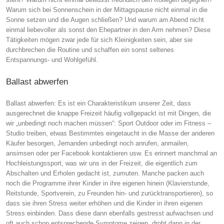
Warum sich bei Sonnenschein in der Mittagspause nicht einmal in die
Sonne setzen und die Augen schließen? Und warum am Abend nicht
einmal liebevoller als sonst den Ehepartner in den Arm nehmen? Diese
Tätigkeiten mögen zwar jede für sich Kleinigkeiten sein, aber sie
durchbrechen die Routine und schaffen ein sonst seltenes
Entspannungs- und Wohlgefühl.
Ballast abwerfen
Ballast abwerfen: Es ist ein Charakteristikum unserer Zeit, dass
ausgerechnet die knappe Freizeit häufig vollgepackt ist mit Dingen, die
wir „unbedingt noch machen müssen“: Sport Outdoor oder im Fitness –
Studio treiben, etwas Bestimmtes eingetaucht in die Masse der anderen
Käufer besorgen, Jemanden unbedingt noch anrufen, anmailen,
ansimsen oder per Facebook kontaktieren usw. Es erinnert manchmal an
Hochleistungssport, was wir uns in der Freizeit, die eigentlich zum
Abschalten und Erholen gedacht ist, zumuten. Manche packen auch
noch die Programme ihrer Kinder in ihre eigenen hinein (Klavierstunde,
Reitstunde, Sportverein, zu Freunden hin- und zurücktransportieren), so
dass sie ihren Stress weiter erhöhen und die Kinder in ihren eigenen
Stress einbinden. Dass diese dann ebenfalls gestresst aufwachsen und
oft auch schon entsprechende Symptome zeigen, droht dann in der