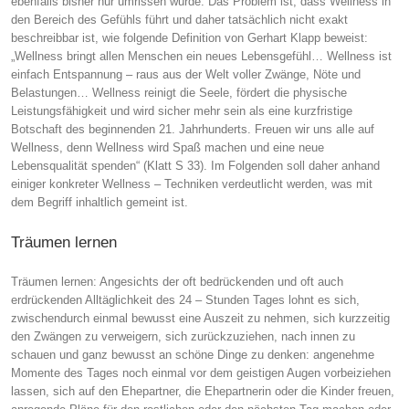
ebenfalls bisher nur umrissen wurde. Das Problem ist, dass Wellness in
den Bereich des Gefühls führt und daher tatsächlich nicht exakt
beschreibbar ist, wie folgende Definition von Gerhart Klapp beweist:
„Wellness bringt allen Menschen ein neues Lebensgefühl… Wellness ist
einfach Entspannung – raus aus der Welt voller Zwänge, Nöte und
Belastungen… Wellness reinigt die Seele, fördert die physische
Leistungsfähigkeit und wird sicher mehr sein als eine kurzfristige
Botschaft des beginnenden 21. Jahrhunderts. Freuen wir uns alle auf
Wellness, denn Wellness wird Spaß machen und eine neue
Lebensqualität spenden“ (Klatt S 33). Im Folgenden soll daher anhand
einiger konkreter Wellness – Techniken verdeutlicht werden, was mit
dem Begriff inhaltlich gemeint ist.
Träumen lernen
Träumen lernen: Angesichts der oft bedrückenden und oft auch
erdrückenden Alltäglichkeit des 24 – Stunden Tages lohnt es sich,
zwischendurch einmal bewusst eine Auszeit zu nehmen, sich kurzzeitig
den Zwängen zu verweigern, sich zurückzuziehen, nach innen zu
schauen und ganz bewusst an schöne Dinge zu denken: angenehme
Momente des Tages noch einmal vor dem geistigen Augen vorbeiziehen
lassen, sich auf den Ehepartner, die Ehepartnerin oder die Kinder freuen,