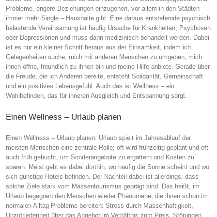
Probleme, engere Beziehungen einzugehen, vor allem in den Städten
immer mehr Single – Haushalte gibt. Eine daraus entstehende psychisch
belastende Vereinsamung ist häufig Ursache für Krankheiten, Psychosen
oder Depressionen und muss dann medizinisch behandelt werden. Dabei
ist es nur ein kleiner Schritt heraus aus der Einsamkeit, indem ich
Gelegenheiten suche, mich mit anderen Menschen zu umgeben, mich
ihnen öffne, freundlich zu ihnen bin und meine Hilfe anbiete. Gerade über
die Freude, die ich Anderen bereite, entsteht Solidarität, Gemeinschaft
und ein positives Lebensgefühl. Auch das ist Wellness – ein
Wohlbefinden, das für inneren Ausgleich und Entspannung sorgt.
Einen Wellness – Urlaub planen
Einen Wellness – Urlaub planen: Urlaub spielt im Jahresablauf der
meisten Menschen eine zentrale Rolle; oft wird frühzeitig geplant und oft
auch früh gebucht, um Sonderangebote zu ergattern und Kosten zu
sparen. Meist geht es dabei dorthin, wo häufig die Sonne scheint und wo
sich günstige Hotels befinden. Der Nachteil dabei ist allerdings, dass
solche Ziele stark vom Massentourismus geprägt sind. Das heißt, im
Urlaub begegnen den Menschen wieder Phänomene, die ihnen schon im
normalen Alltag Probleme bereiten: Stress durch Massenhaftigkeit,
Unzufriedenheit über das Angebot im Verhältnis zum Preis, Störungen