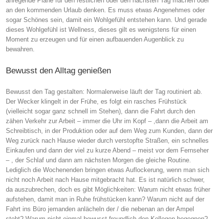
anregende Pläne für den restlichen oder den nächsten Tag machen oder
an den kommenden Urlaub denken. Es muss etwas Angenehmes oder
sogar Schönes sein, damit ein Wohlgefühl entstehen kann. Und gerade
dieses Wohlgefühl ist Wellness, dieses gilt es wenigstens für einen
Moment zu erzeugen und für einen aufbauenden Augenblick zu
bewahren.
Bewusst den Alltag genießen
Bewusst den Tag gestalten: Normalerweise läuft der Tag routiniert ab.
Der Wecker klingelt in der Frühe, es folgt ein rasches Frühstück
(vielleicht sogar ganz schnell im Stehen), dann die Fahrt durch den
zähen Verkehr zur Arbeit – immer die Uhr im Kopf – ,dann die Arbeit am
Schreibtisch, in der Produktion oder auf dem Weg zum Kunden, dann der
Weg zurück nach Hause wieder durch verstopfte Straßen, ein schnelles
Einkaufen und dann der viel zu kurze Abend – meist vor dem Fernseher
– , der Schlaf und dann am nächsten Morgen die gleiche Routine.
Lediglich die Wochenenden bringen etwas Auflockerung, wenn man sich
nicht noch Arbeit nach Hause mitgebracht hat. Es ist natürlich schwer,
da auszubrechen, doch es gibt Möglichkeiten: Warum nicht etwas früher
aufstehen, damit man in Ruhe frühstücken kann? Warum nicht auf der
Fahrt ins Büro jemanden anlächeln der / die nebenan an der Ampel
steht? Warum nicht einmal bewusst freundlich den Kollegen begegnen?